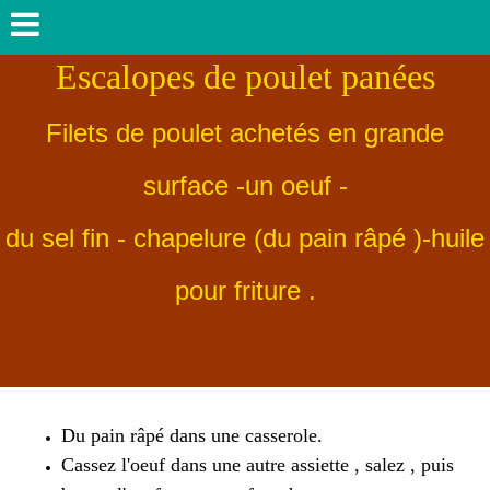
Escalopes de poulet panées
Filets de poulet achetés en grande
surface -un oeuf -
du sel fin - chapelure (du pain râpé )-huile
pour friture .
Du pain râpé dans une casserole.
Cassez l'oeuf dans une autre assiette , salez , puis